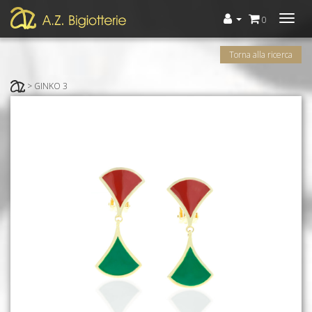
Menù
0
Torna alla ricerca
> GINKO 3