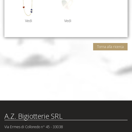
Vedi
Vedi
Torna alla ricerca
A.Z. Bigiotterie SRL
Via Ermes di Colloredo n° 45 - 33038