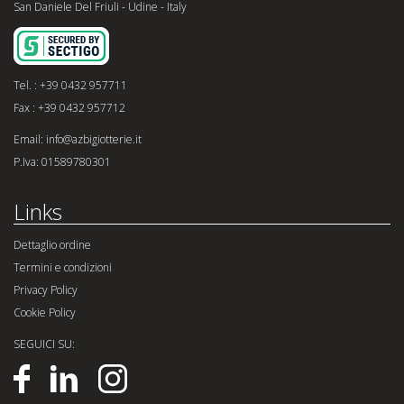
San Daniele Del Friuli - Udine - Italy
Tel. : +39 0432 957711
Fax : +39 0432 957712
Email: info@azbigiotterie.it
P.Iva: 01589780301
Links
Dettaglio ordine
Termini e condizioni
Privacy Policy
Cookie Policy
SEGUICI SU: