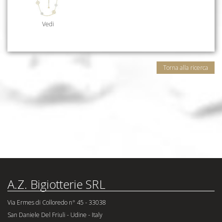
Vedi
Torna alla ricerca
A.Z. Bigiotterie SRL
Via Ermes di Colloredo n° 45 - 33038
San Daniele Del Friuli - Udine - Italy