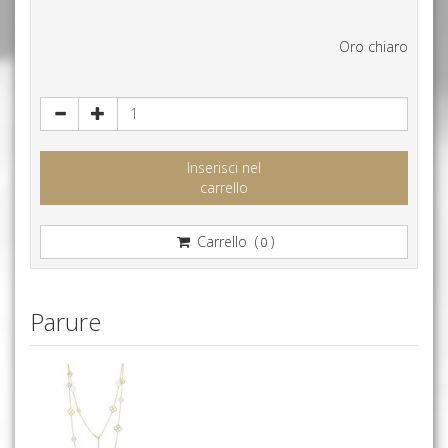
Oro chiaro
Inserisci nel
carrello
Carrello (
)
0
Parure