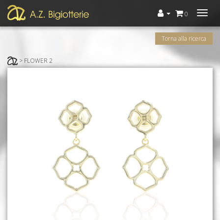
Menù
0
Torna alla ricerca
> FLOWER 2