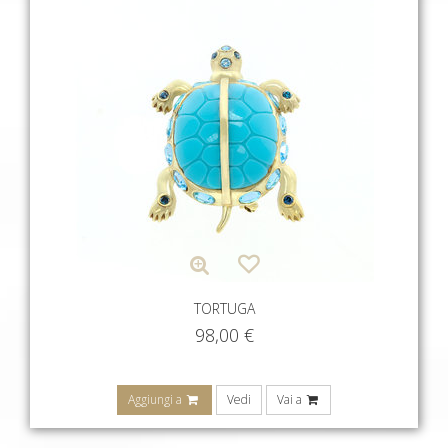
TORTUGA
98,00
€
Aggiungi a
Vedi
Vai a