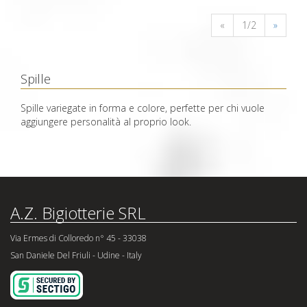
«
1/2
»
Spille
Spille variegate in forma e colore, perfette per chi vuole
aggiungere personalità al proprio look.
A.Z. Bigiotterie SRL
Via Ermes di Colloredo n° 45 - 33038
San Daniele Del Friuli - Udine - Italy