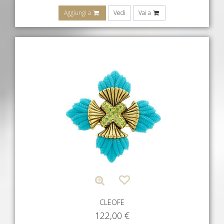
Aggiungi a
Vedi
Vai a
CLEOFE
122,00
€