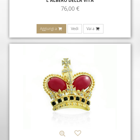
L'ALBERO DELLA VITA
76,00
€
Aggiungi a
Vedi
Vai a