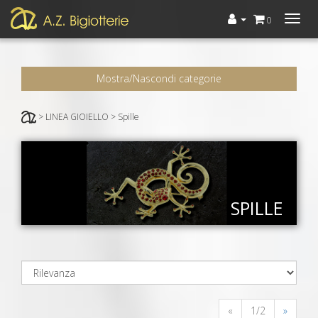
Menù
0
Mostra/Nascondi categorie
> LINEA GIOIELLO > Spille
SPILLE
«
1/2
»