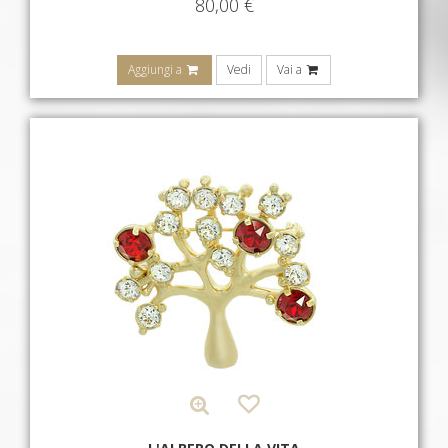
80,00
€
Aggiungi a
Vedi
Vai a