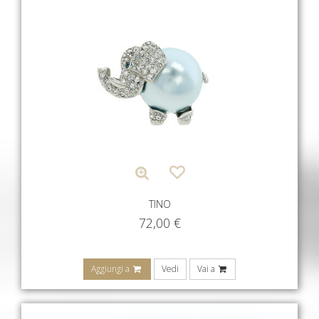
TINO
72,00
€
Aggiungi a
Vedi
Vai a