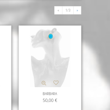
«
1/3
»
BARBARA
50,00
€