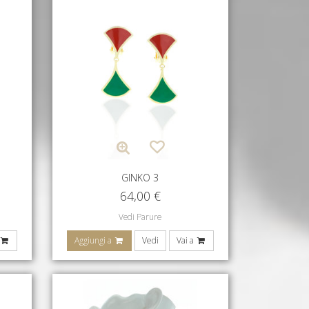
GINKO 3
64,00
€
Vedi Parure
Aggiungi a
Vedi
Vai a