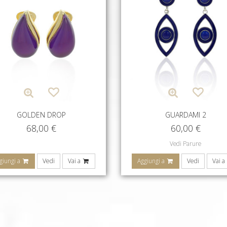
GOLDEN DROP
GUARDAMI 2
68,00
€
60,00
€
Vedi Parure
giungi a
Vedi
Vai a
Aggiungi a
Vedi
Vai a