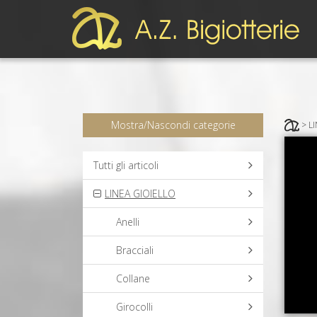
Mostra/Nascondi categorie
> L
Tutti gli articoli
LINEA GIOIELLO
Anelli
Bracciali
Collane
Girocolli