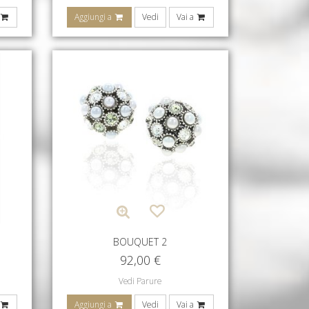
Aggiungi a
Vedi
Vai a
BOUQUET 2
92,00
€
Vedi Parure
Aggiungi a
Vedi
Vai a