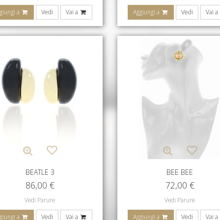
giungi a
Vedi
Vai a
Aggiungi a
Vedi
Vai a
BEATLE 3
BEE BEE
86,00
€
72,00
€
Vedi Parure
Vedi Parure
giungi a
Vedi
Vai a
Aggiungi a
Vedi
Vai a