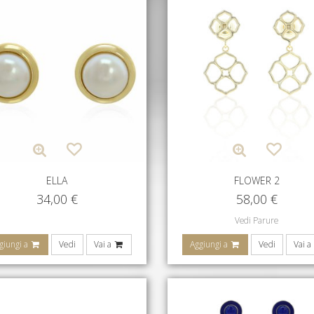
ELLA
FLOWER 2
34,00
€
58,00
€
Vedi Parure
giungi a
Vedi
Vai a
Aggiungi a
Vedi
Vai a