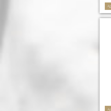
Ag
Ag