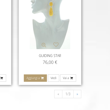
GUIDING STAR
76,00
€
Aggiungi a
Vedi
Vai a
«
1/3
»