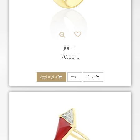
JULIET
70,00
€
Aggiungi a
Vedi
Vai a