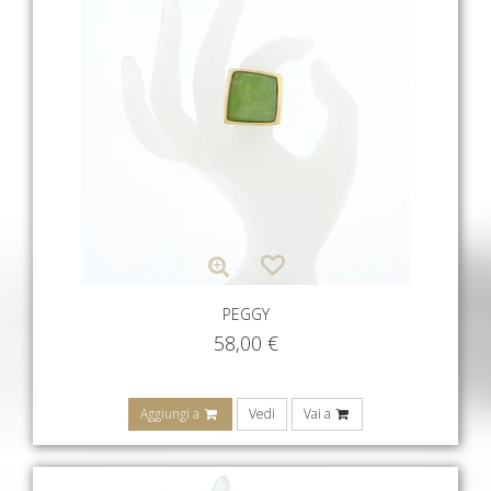
PEGGY
58,00
€
Aggiungi a
Vedi
Vai a