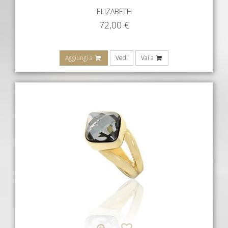
ELIZABETH
72,00
€
Aggiungi a
Vedi
Vai a