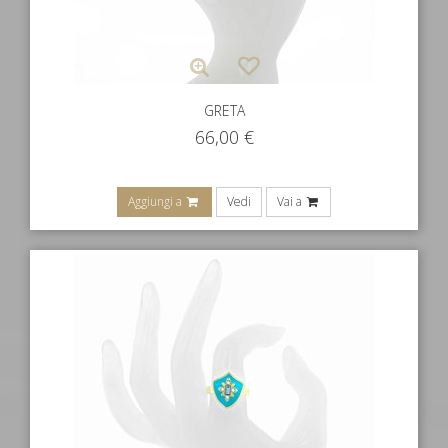
GRETA
66,00
€
Aggiungi a
Vedi
Vai a