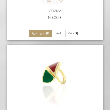
GEMMA
60,00
€
Aggiungi a
Vedi
Vai a