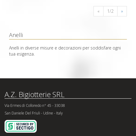
«
1/2
»
Anelli
Anelli in diverse misure e decorazioni per soddisfare ogni
tua esigenza.
A.Z. Bigiotterie SRL
Via Ermes di Colloredo n° 45 - 33038
San Daniele Del Friuli - Udine - Italy