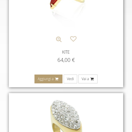
KITE
64,00
€
Aggiungi a
Vedi
Vai a