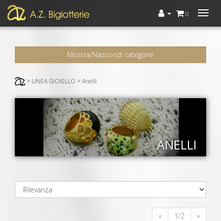
Menù
0
Mostra/Nascondi categorie
> LINEA GIOIELLO > Anelli
ANELLI
«
1/2
»