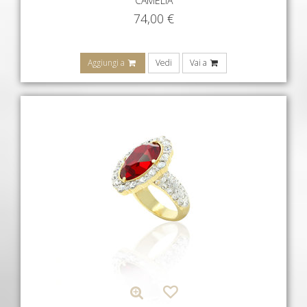
CAMELIA
74,00
€
Aggiungi a
Vedi
Vai a