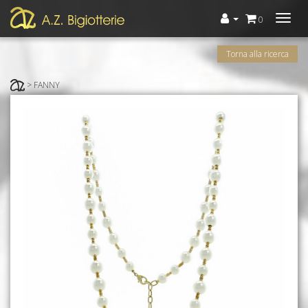
Menù
0
Torna alla ricerca
> FANNY