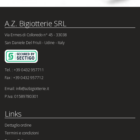
A.Z. Bigiotterie SRL
Via Ermes di Colloredo n° 45 - 33038
San Daniele Del Friuli - Udine - Italy
Tel. : +39 0432 957711
Fax : +39 0432 957712
Email: info@azbigiotterie.it
P.Iva: 01589780301
Links
Dettaglio ordine
Termini e condizioni