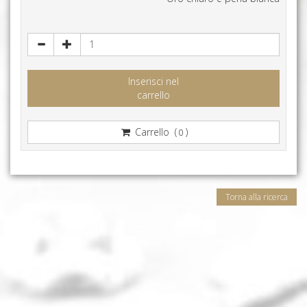
Inserisci nel
carrello
Carrello (
)
0
Torna alla ricerca