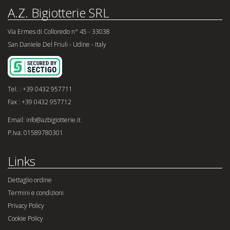
A.Z. Bigiotterie SRL
Via Ermes di Colloredo n° 45 - 33038
San Daniele Del Friuli - Udine - Italy
Tel. : +39 0432 957711
Fax : +39 0432 957712
Email: info@azbigiotterie.it
P.Iva: 01589780301
Links
Dettaglio ordine
Termini e condizioni
Privacy Policy
Cookie Policy