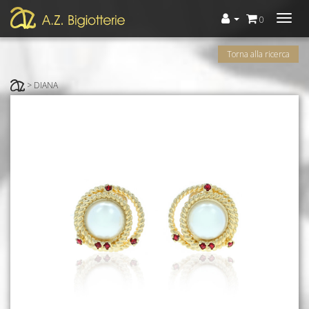
Menù
0
Torna alla ricerca
> DIANA