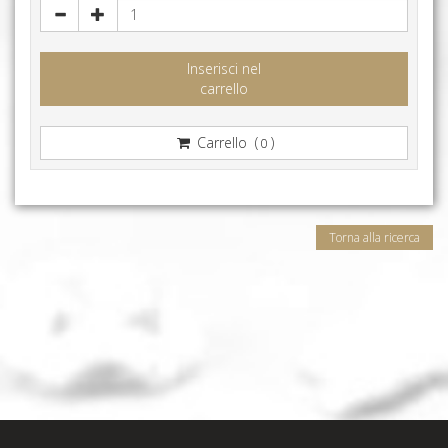
Inserisci nel
carrello
Carrello (
)
0
Torna alla ricerca