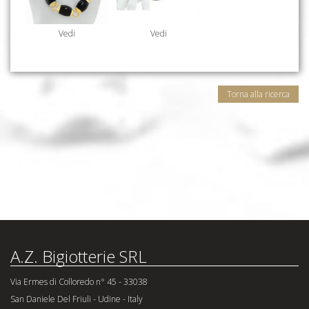
Vedi
Vedi
Torna alla ricerca
A.Z. Bigiotterie SRL
Via Ermes di Colloredo n° 45 - 33038
San Daniele Del Friuli - Udine - Italy