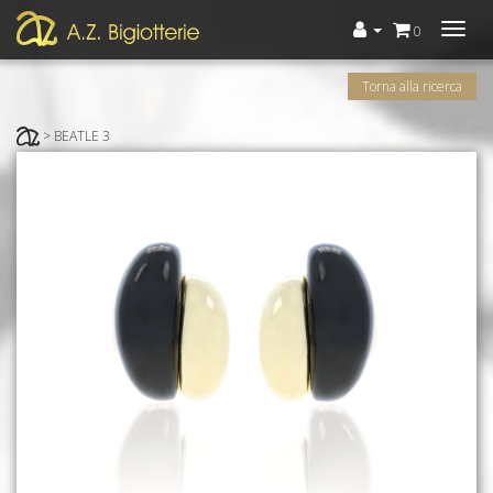
Menù
0
Torna alla ricerca
> BEATLE 3